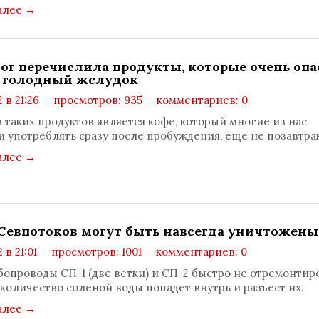
алее
→
ог перечислила продукты, которые очень опа
а голодный желудок
 в 21:26
просмотров: 935
комментариев: 0
 таких продуктов является кофе, который многие из нас
 употреблять сразу после пробуждения, еще не позавтрак
алее
→
Севпотоков могут быть навсегда уничтожены
 в 21:01
просмотров: 1001
комментариев: 0
бопроводы СП-1 (две ветки) и СП-2 быстро не отремонтиро
количество соленой воды попадет внутрь и разъест их.
алее
→