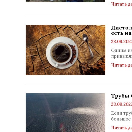
Читать д
Диетол
есть н
28.09.2022
Одним из
привыкли
Читать д
Трубы 
28.09.2022
Если тру
большое 
Читать д