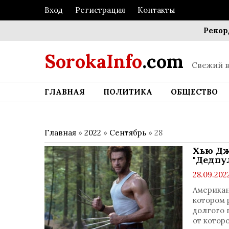
Вход
Регистрация
Контакты
Рекордные по
SorokaInfo
.com
Свежий в
ГЛАВНАЯ
ПОЛИТИКА
ОБЩЕСТВО
Главная
»
2022
»
Сентябрь
»
28
Хью Дж
"Дедпул
28.09.202
Американ
котором 
долгого 
от которо