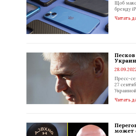
Щоб макс
бренду i
Читать д
Песков
Украи
28.09.202
Пресс-се
27 сентя
Украиной
Читать д
Перего
может 