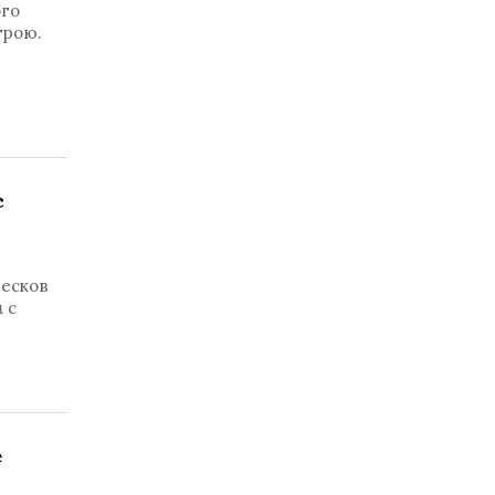
ого
трою.
с
Песков
 с
е