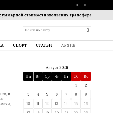
ной стоимости июльских трансферов
Пополнение в 
КА
СПОРТ
СТАТЬИ
АРХИВ
Август 2026
Пн
Вт
Ср
Чт
Пт
Сб
Вс
1
2
ео, в
3
4
5
6
7
8
9
сле
10
11
12
13
14
15
16
омахи,
17
18
19
20
21
22
23