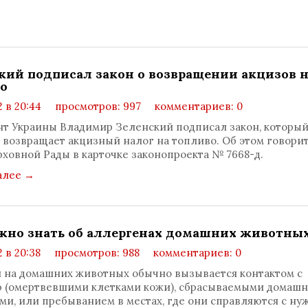
кий подписал закон о возвращении акцизов 
о
2 в 20:44
просмотров: 997
комментариев: 0
т Украины Владимир Зеленский подписал закон, которы
 возвращает акцизный налог на топливо. Об этом говорит
рховной Рады в карточке законопроекта № 7668-д.
алее
→
жно знать об аллергенах домашних животны
2 в 20:38
просмотров: 988
комментариев: 0
 на домашних животных обычно вызывается контактом с
 (омертвевшими клетками кожи), сбрасываемыми домаш
и, или пребыванием в местах, где они справляются с ну