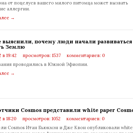
на от поцелуев вашего милого питомца может вызвать
ие аллергии.
алее
→
 выяснили, почему люди начали развиваться
ть Землю
 в 19:42
просмотров: 1537
комментариев: 0
вания проводились в Южной Эфиопии.
алее
→
отчики Cosmos представили white paper Cosm
 в 18:20
просмотров: 1052
комментариев: 0
ли Cosmos Итан Бьюкмэн и Дже Квон опубликовали white 