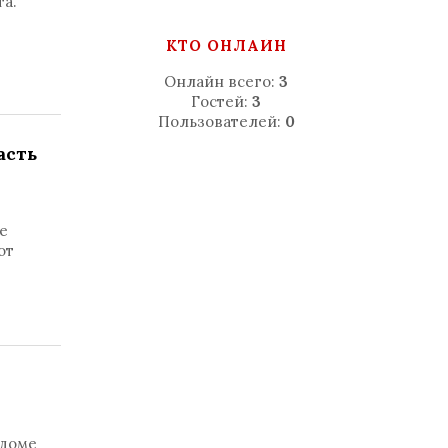
а.
КТО ОНЛАЙН
Онлайн всего:
3
Гостей:
3
Пользователей:
0
асть
е
от
 доме