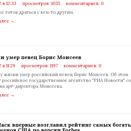
 в 12:33
просмотров: 1035
комментариев: 0
е готов драться с кем-то другим.
алее
→
ии умер певец Борис Моисеев
 в 11:29
просмотров: 1197
комментариев: 0
ду жизни умер российский певец Борис Моисеев. Об этом
 российское государственное агентство "РИА Новости" со
на арт-директора Моисеева.
алее
→
аск впервые возглавил рейтинг самых богат
менов США по версии Forbes