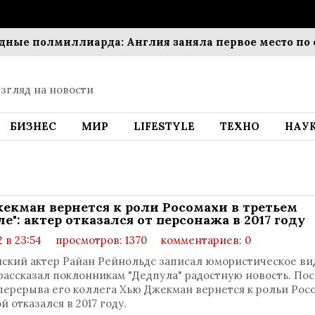
лмиллиарда: Англия заняла первое место по суммар
згляд на новости
БИЗНЕС
МИР
LIFESTYLE
ТЕХНО
НАУ
екман вернется к роли Росомахи в третьем
е": актер отказался от персонажа в 2017 году
2 в 23:54
просмотров: 1370
комментариев: 0
ский актер Райан Рейнольдс записал юмористическое вид
рассказал поклонникам "Дедпула" радостную новость. По
перерыва его коллега Хью Джекман вернется к рольи Рос
й отказался в 2017 году.