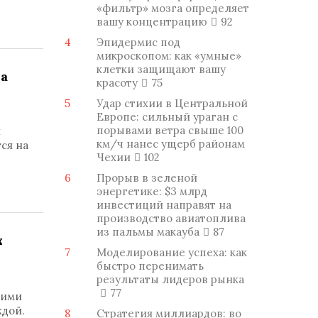
«фильтр» мозга определяет
вашу концентрацию
92
4
Эпидермис под
микроскопом: как «умные»
клетки защищают вашу
на
красоту
75
5
Удар стихии в Центральной
Европе: сильный ураган с
порывами ветра свыше 100
й
км/ч нанес ущерб районам
ся на
Чехии
102
6
Прорыв в зеленой
энергетике: $3 млрд
инвестиций направят на
производство авиатоплива
из пальмы макауба
87
х
7
Моделирование успеха: как
быстро перенимать
результаты лидеров рынка
77
ними
ждой.
8
Стратегия миллиардов: во