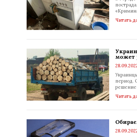
пострада
«Кримин
Читать д
Украин
может 
28.09.2022
Украинцы
период. 
решение 
Читать д
Обирає
28.09.202