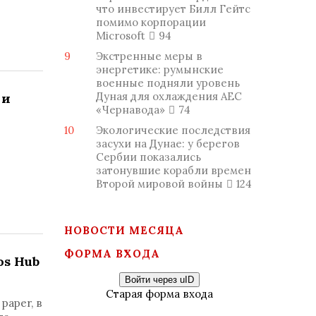
что инвестирует Билл Гейтс
помимо корпорации
Microsoft
94
9
Экстренные меры в
энергетике: румынские
военные подняли уровень
Дуная для охлаждения АЕС
 и
«Чернавода»
74
10
Экологические последствия
засухи на Дунае: у берегов
Сербии показались
затонувшие корабли времен
Второй мировой войны
124
НОВОСТИ МЕСЯЦА
ФОРМА ВХОДА
os Hub
Войти через uID
Старая форма входа
paper, в