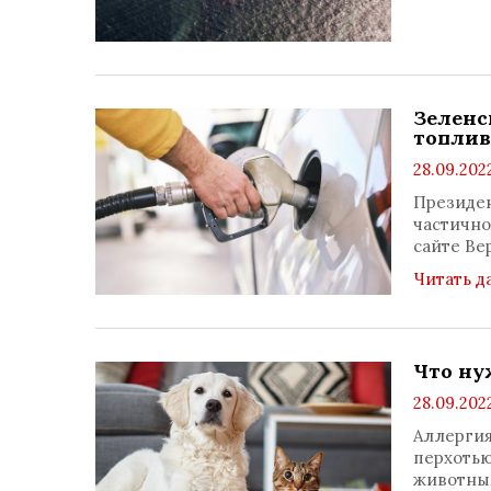
Зеленс
топлив
28.09.202
Президен
частично
сайте Ве
Читать д
Что ну
28.09.202
Аллергия
перхотью
животным