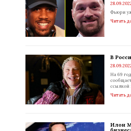
28.09.2022
Фьюри уж
Читать д
В Росс
28.09.2022
На 69 го
сообщает
ссылкой 
Читать д
Илон М
бизнес