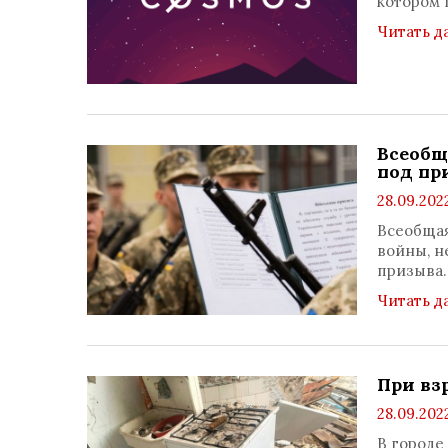
котором 
Читать д
Всеобщ
под пр
28.09.2022
Всеобщая
войны, н
призыва
Читать д
При вз
28.09.2022
В городе