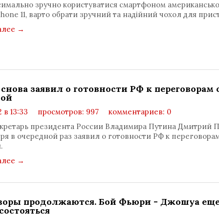
имально зручно користуватися смартфоном американськ
Phone 11, варто обрати зручний та надійний чохол для прис
алее
→
 снова заявил о готовности РФ к переговорам 
ной
2 в 13:33
просмотров: 997
комментариев: 0
кретарь президента России Владимира Путина Дмитрий 
бря в очередной раз заявил о готовности РФ к переговорам
.
алее
→
воры продолжаются. Бой Фьюри - Джошуа ещ
состояться