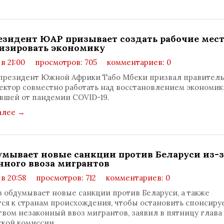
езидент ЮАР призывает создать рабочие мест
изировать экономику
 в 21:00
просмотров: 705
комментариев: 0
резидент Южной Африки Табо Мбеки призвал правитель
ектор совместно работать над восстановлением экономик
вшей от пандемии COVID-19.
алее
→
умывает новые санкции против Беларуси из-з
нного ввоза мигрантов
 в 20:58
просмотров: 712
комментариев: 0
 обдумывает новые санкции против Беларуси, а также
ся к странам происхождения, чтобы остановить спонсир
твом незаконный ввоз мигрантов, заявил в пятницу глава
кой комиссии.