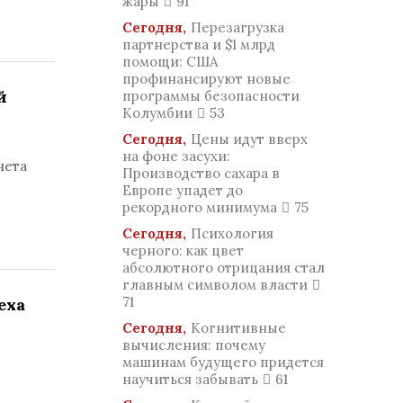
жары
91
Сегодня,
Перезагрузка
партнерства и $1 млрд
помощи: США
профинансируют новые
й
программы безопасности
Колумбии
53
Сегодня,
Цены идут вверх
на фоне засухи:
нета
Производство сахара в
Европе упадет до
рекордного минимума
75
Сегодня,
Психология
черного: как цвет
абсолютного отрицания стал
главным символом власти
71
еха
Сегодня,
Когнитивные
вычисления: почему
е
машинам будущего придется
научиться забывать
61