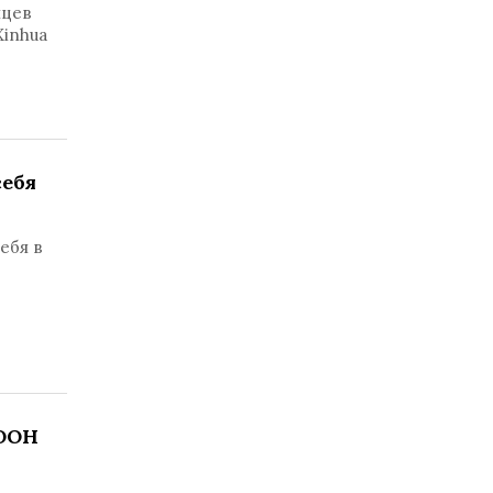
яцев
Xinhua
себя
ебя в
 ООН