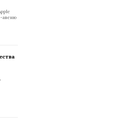
pple
т-авеню
ества
ь