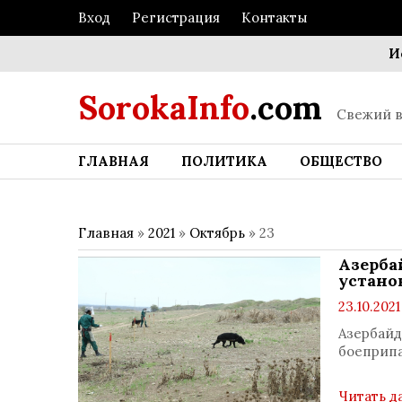
Вход
Регистрация
Контакты
Искусство
SorokaInfo
.com
Свежий в
ГЛАВНАЯ
ПОЛИТИКА
ОБЩЕСТВО
Главная
»
2021
»
Октябрь
»
23
Азерба
устано
23.10.2021
Азербайд
боеприпа
Читать д