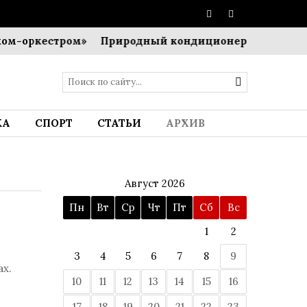
естром»
Природный кондиционер для мегаполиса: С
КА
СПОРТ
СТАТЬИ
АРХИВ
Август 2026
Пн
Вт
Ср
Чт
Пт
Сб
Вс
1
2
3
4
5
6
7
8
9
х.
10
11
12
13
14
15
16
17
18
19
20
21
22
23