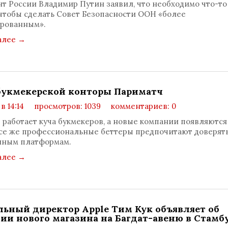
т России Владимир Путин заявил, что необходимо что-то
 чтобы сделать Совет Безопасности ООН «более
ированным».
алее
→
букмекерской конторы Париматч
 в 14:14
просмотров: 1039
комментариев: 0
 работает куча букмекеров, а новые компании появляютс
все же профессиональные беттеры предпочитают доверят
нным платформам.
алее
→
льный директор Apple Тим Кук объявляет об
ии нового магазина на Багдат-авеню в Стамб