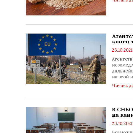
Агентс
конец 
23.10.2021
Агентств
незамедл
дальнейш
на этой 
Читать д
В СНБО
на кан
23.10.2021
Возможно 