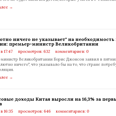
алее
→
ютно ничего не указывает" на необходимость
ии: премьер-министр Великобритании
 в 17:47
просмотров: 632
комментариев: 0
министр Великобритании Борис Джонсон заявил в пятниц
олютно ничего", что указывало бы на то, что стране потреб
оляция.
алее
→
овые доходы Китая выросли на 16,3% за перв
в
 в 16:35
просмотров: 646
комментариев: 0