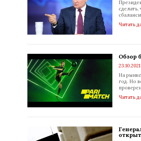
Президен
сделать,
сбаланс
Читать д
Обзор 
23.10.2021
На рынке
год. Но 
провере
Читать д
Генера
открыт