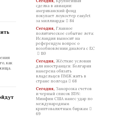
Сегодня,
Крупнейшая
сделка в авиации:
американский фонд
покупает лоукостер easyJet
за миллиарды
84
Сегодня,
Главное
жить
политическое событие лета:
Исландия выносит на
референдум вопрос о
возобновлении диалога с ЕС
110
щения
Сегодня,
Жёсткие условия
о, как
для иностранцев: Болгария
ежища.
намерена обязать
владельцев ПМЖ жить в
стране полгода
68
Сегодня,
Заморозка счетов
и черный список SDN:
ойдут
Минфин США нанес удар по
международным
криптовалютным биржам
69
.