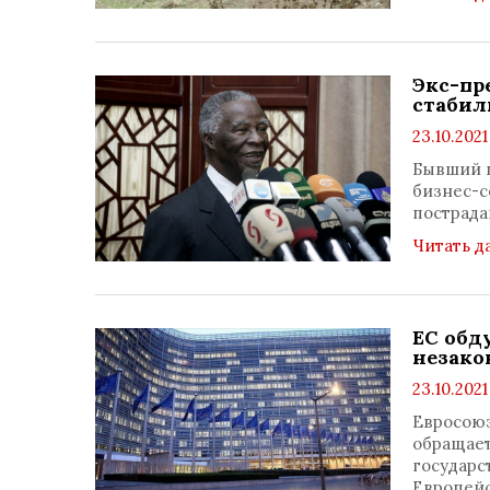
Экс-пр
стабил
23.10.2021
Бывший п
бизнес-с
пострада
Читать д
ЕС обд
незако
23.10.2021
Евросоюз
обращает
государс
Европейс