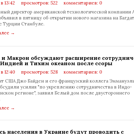
 в 13:42
просмотров: 522
комментариев: 0
ный директор американской технологической компании A
объявил в пятницу об открытии нового магазина на Багда
е Турции Стамбуле.
алее
→
 и Макрон обсуждают расширение сотруднич
Индией и Тихим океаном после ссоры
 в 12:40
просмотров: 528
комментариев: 0
т США Джо Байден и его французский коллега Эммануэл
бсудили усилия "по укреплению сотрудничества в Индо-
нском регионе", заявил Белый дом после двустороннего
.
алее
→
сь населения в Украине будут проводить с