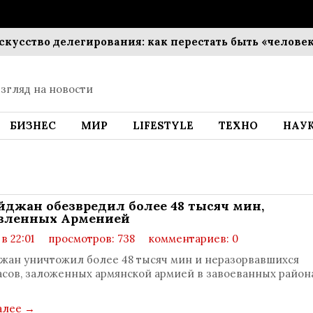
 делегирования: как перестать быть «человеком-орк
згляд на новости
БИЗНЕС
МИР
LIFESTYLE
ТЕХНО
НАУ
йджан обезвредил более 48 тысяч мин,
вленных Арменией
 в 22:01
просмотров: 738
комментариев: 0
жан уничтожил более 48 тысяч мин и неразорвавшихся
сов, заложенных армянской армией в завоеванных района
алее
→