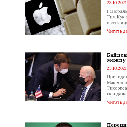
23.10.2021
Генераль
Тим Кук 
в столиц
Читать д
Байден
между 
23.10.2021
Президен
Макрон о
Тихоокеа
скандала
Читать д
Перепи