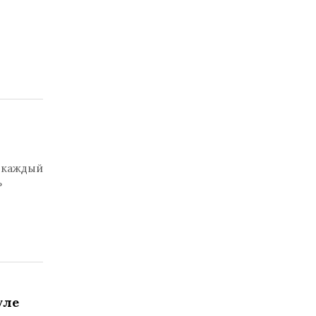
я каждый
ь
уле