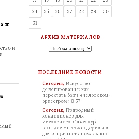
24
25
26
27
28
29
30
31
а и
АРХИВ МАТЕРИАЛОВ
ство и
и,
ПОСЛЕДНИЕ НОВОСТИ
Сегодня,
Искусство
делегирования: как
а
перестать быть «человеком-
оркестром»
57
Сегодня,
Природный
кондиционер для
мегаполиса: Сингапур
уемый
высадит миллион деревьев
для защиты от аномальной