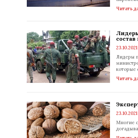
Читать д
Лидеры
состав
23.10.2021
Лидеры п
министро
которые 
Читать д
Экспер
23.10.2021
Многие с
догадыва
Читать д