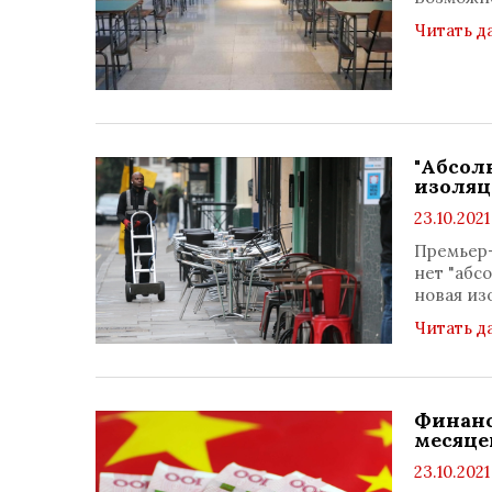
Читать д
"Абсол
изоляц
23.10.2021
Премьер-
нет "абс
новая из
Читать д
Финанс
месяце
23.10.2021