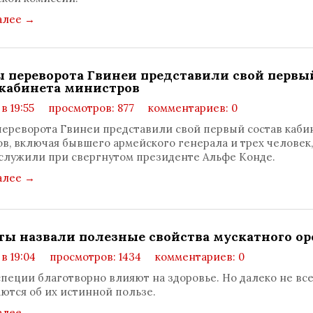
алее
→
 переворота Гвинеи представили свой первы
 кабинета министров
 в 19:55
просмотров: 877
комментариев: 0
ереворота Гвинеи представили свой первый состав каби
в, включая бывшего армейского генерала и трех человек,
служили при свергнутом президенте Альфе Конде.
алее
→
ты назвали полезные свойства мускатного ор
 в 19:04
просмотров: 1434
комментариев: 0
пеции благотворно влияют на здоровье. Но далеко не вс
ются об их истинной пользе.
алее
→