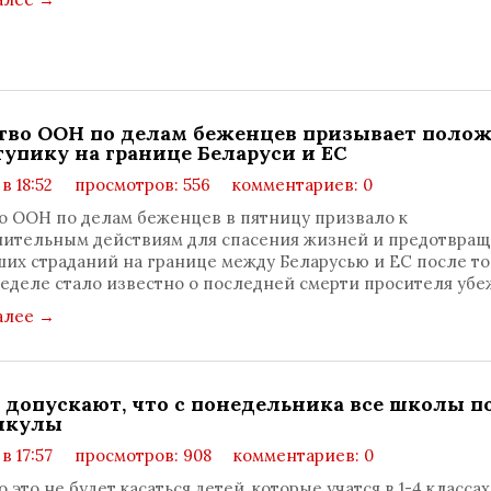
тво ООН по делам беженцев призывает поло
тупику на границе Беларуси и ЕС
 в 18:52
просмотров: 556
комментариев: 0
о ООН по делам беженцев в пятницу призвало к
ительным действиям для спасения жизней и предотвра
их страданий на границе между Беларусью и ЕС после тог
неделе стало известно о последней смерти просителя уб
алее
→
 допускают, что с понедельника все школы п
икулы
 в 17:57
просмотров: 908
комментариев: 0
это не будет касаться детей, которые учатся в 1-4 классах