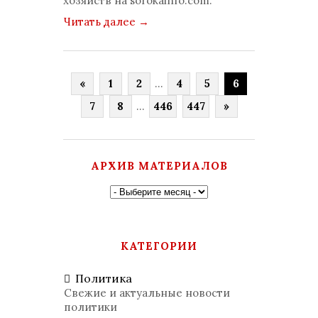
хозяйств на sorokainfo.com.
Читать далее
→
«
1
2
...
4
5
6
7
8
...
446
447
»
АРХИВ МАТЕРИАЛОВ
КАТЕГОРИИ
Политика
Свежие и актуальные новости
политики