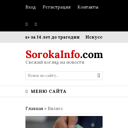
Вход
Регистрация
Контакты
аника» за 14 лет до трагедии
Искусство делегирован
SorokaInfo
.com
Свежий взгляд на новости
МЕНЮ САЙТА
Главная
»
Бизнес