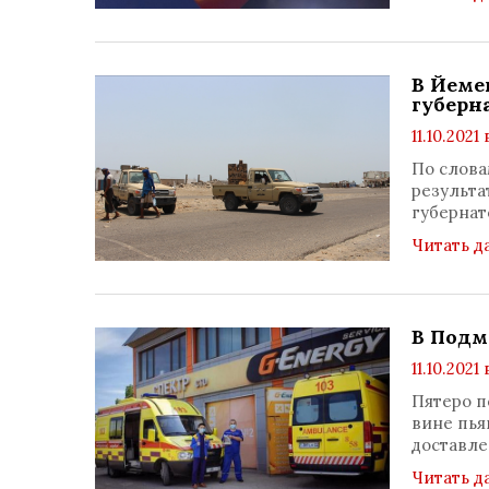
В Йеме
губерн
11.10.2021 
По слова
результа
губернат
Читать д
В Подм
11.10.2021 
Пятеро п
вине пья
доставле
Читать д