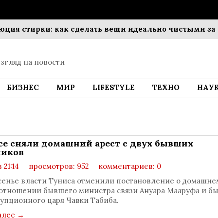
рки: как сделать вещи идеально чистыми за копейки
згляд на новости
БИЗНЕС
МИР
LIFESTYLE
ТЕХНО
НАУ
се сняли домашний арест с двух бывших
ников
в 21:14
просмотров: 952
комментариев: 0
сенье власти Туниса отменили постановление о домашне
 отношении бывшего министра связи Ануара Мааруфа и б
упционного царя Чавки Табиба.
алее
→