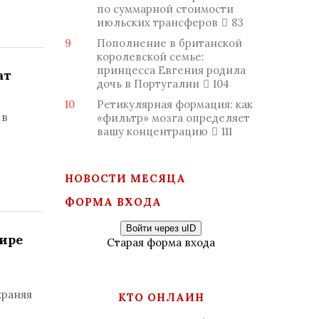
по суммарной стоимости
июльских трансферов
83
9
Пополнение в британской
королевской семье:
принцесса Евгения родила
ат
дочь в Португалии
104
10
Ретикулярная формация: как
 в
«фильтр» мозга определяет
вашу концентрацию
111
НОВОСТИ МЕСЯЦА
ФОРМА ВХОДА
Войти через uID
ире
Старая форма входа
храняя
КТО ОНЛАЙН