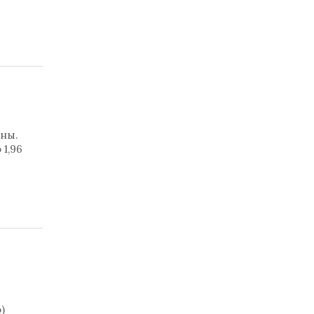
уны.
1,96
)