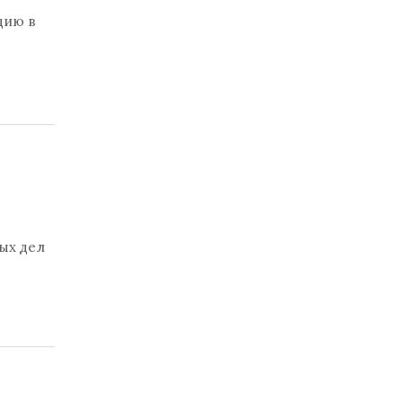
цию в
ых дел