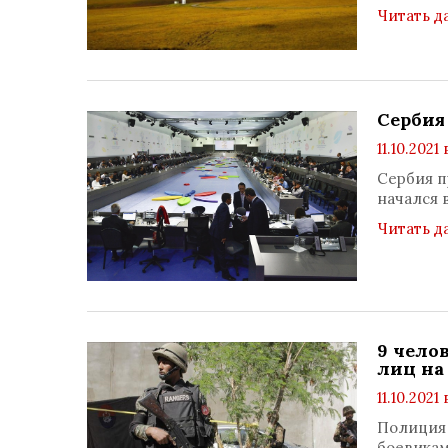
Читать д
Сербия
11.10.2021 
Сербия п
начался 
Читать д
9 чело
лиц на
11.10.2021 
Полиция 
боевикам