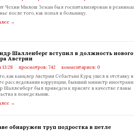
т Чехии Милош Земан был госпитализирован в реанима
нье после того, как попал в больницу.
алее
→
ндр Шалленберг вступил в должность нового
ра Австрии
в 13:28
просмотров: 742
комментариев: 0
го, как канцлер Австрии Себастьян Курц ушел в отставку в
те расследования коррупции, бывший министр иностранн
р Шалленберг был приведен к присяге в качестве главы
ьства в понедельник.
алее
→
аве обнаружен труп подростка в петле