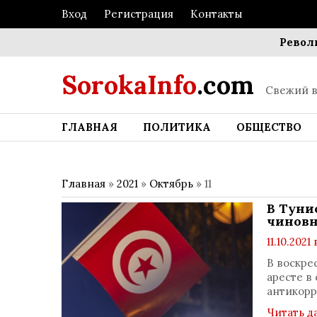
Вход
Регистрация
Контакты
Революция сти
SorokaInfo
.com
Свежий в
ГЛАВНАЯ
ПОЛИТИКА
ОБЩЕСТВО
Главная
»
2021
»
Октябрь
»
11
В Туни
чинов
11.10.2021 
В воскре
аресте в
антикорр
Читать д