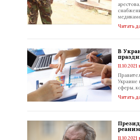
арестова
снабжени
медикам
Читать д
В Укра
праздн
11.10.2021 
Правител
Украине 
сферы, к
Читать д
Презид
реани
11.10.2021 