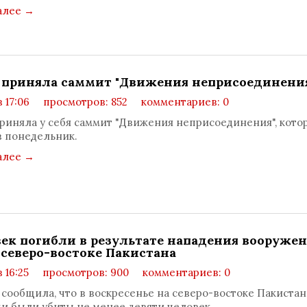
алее
→
 приняла саммит "Движения неприсоединени
в 17:06
просмотров: 852
комментариев: 0
риняла у себя саммит "Движения неприсоединения", кото
в понедельник.
алее
→
век погибли в результате нападения вооруже
 северо-востоке Пакистана
в 16:25
просмотров: 900
комментариев: 0
сообщила, что в воскресенье на северо-востоке Пакистан
и были убиты не менее девяти человек.