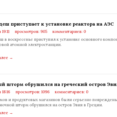
деш приступает к установке реактора на АЭС
в 19:11
просмотров: 905
комментариев: 0
ш в воскресенье приступил к установке основного компо
рвой атомной электростанции.
алее
→
й шторм обрушился на греческий остров Эви
в 18:16
просмотров: 1096
комментариев: 0
мов и продуктовых магазинов были серьезно поврежден
к ночной шторм обрушился на остров Эвия в Греции.
алее
→