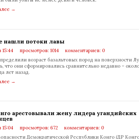
алее
→
е нашли потоки лавы
в 15:44
просмотров: 1014
комментариев: 0
пределили возраст базальтовых пород на поверхности Л
ь, что они сформировались сравнительно недавно – около 
а лет назад.
алее
→
онго арестовывали жену лидера угандийских
нцев
в 15:04
просмотров: 672
комментариев: 0
опасности Демократической Республики Конго (ДР Конго