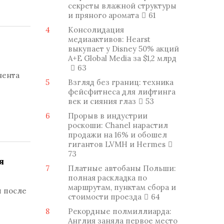
секреты влажной структуры
и пряного аромата
61
4
Консолидация
медиаактивов: Hearst
выкупает у Disney 50% акций
A+E Global Media за $1,2 млрд
63
нента
5
Взгляд без границ: техника
фейсфитнеса для лифтинга
век и сияния глаз
53
6
Прорыв в индустрии
роскоши: Chanel нарастил
продажи на 16% и обошел
гигантов LVMH и Hermes
73
я
7
Платные автобаны Польши:
полная раскладка по
маршрутам, пунктам сбора и
ы после
стоимости проезда
64
8
Рекордные полмиллиарда:
Англия заняла первое место