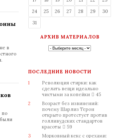
24
25
26
27
28
29
30
31
лонны
АРХИВ МАТЕРИАЛОВ
не в
естного
.
ПОСЛЕДНИЕ НОВОСТИ
1
Революция стирки: как
сделать вещи идеально
тков
чистыми за копейки
45
2
Возраст без извинений:
почему Шарлиз Терон
 по
открыто протестует против
 были
голливудских стандартов
красоты
59
3
Морковный кекс с орехами: