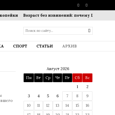
Возраст без извинений: почему Шарлиз Терон откр
КА
СПОРТ
СТАТЬИ
АРХИВ
Август 2026
Пн
Вт
Ср
Чт
Пт
Сб
Вс
1
2
м
3
4
5
6
7
8
9
ывшего
10
11
12
13
14
15
16
17
18
19
20
21
22
23