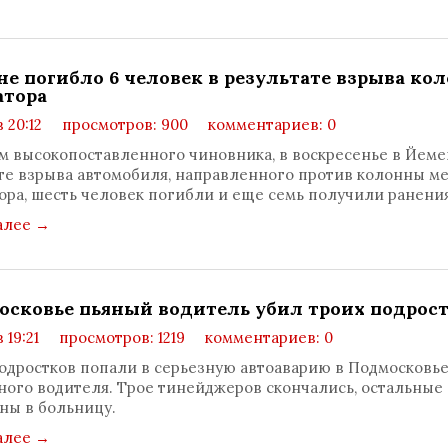
не погибло 6 человек в результате взрыва ко
атора
в 20:12
просмотров: 900
комментариев: 0
м высокопоставленного чиновника, в воскресенье в Йеме
те взрыва автомобиля, направленного против колонны м
ора, шесть человек погибли и еще семь получили ранения
алее
→
осковье пьяный водитель убил троих подрос
в 19:21
просмотров: 1219
комментариев: 0
одростков попали в серьезную автоаварию в Подмосковье
ного водителя. Трое тинейджеров скончались, остальные
ны в больницу.
алее
→