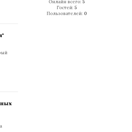
Онлайн всего:
5
Гостей:
5
Пользователей:
0
я"
рый
нных
а