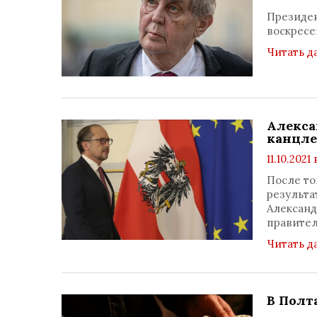
Президен
воскресе
Читать д
Алекса
канцле
11.10.2021 
После то
результа
Александ
правител
Читать д
В Полт