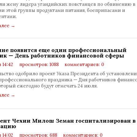
ли жену лидера угандийских повстанцев по обвинению в
и этой группы продуктами питания, боеприпасами и
ентами.
алее
→
ине появится еще один профессиональный
ик — День работников финансовой сферы
в 14:42
просмотров: 1088
комментариев: 0
ьство одобрило проект Указа Президента об установлени
профессионального праздника — Дня работников финанс
оторый ежегодно будут отмечать 24 июля.
алее
→
ент Чехии Милош Земан госпитализирован в
мацию
в 14:02
просмотров: 688
комментариев: 0