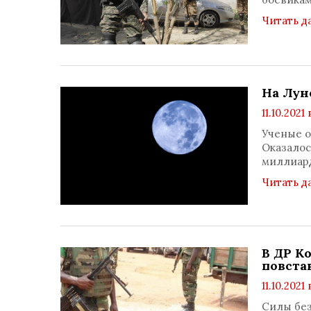
Читать д
На Лун
11.10.2021 
Ученые о
Оказалос
миллиард
Читать д
В ДР К
повста
11.10.2021 
Силы без